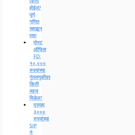
किती
होईल?
पूर्ण
गणित
समझून
घ्या!
पोस्ट
ऑफिस
FD:
१०,०००
रुपयांच्या
गुंतवणुकीवर
किती
व्याज
मिळेल?
दरमहा
३०००
रुपयांच्या
SIP
ने