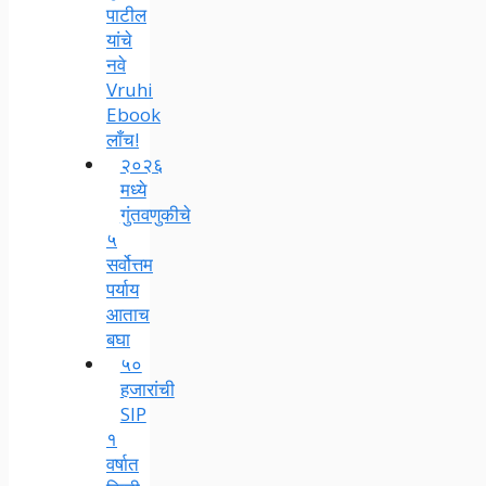
पाटील
यांचे
नवे
Vruhi
Ebook
लाँच!
२०२६
मध्ये
गुंतवणुकीचे
५
सर्वोत्तम
पर्याय
आताच
बघा
५०
हजारांची
SIP
१
वर्षात