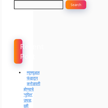
Search
Recent
Post
म्युच्युअल
फंडातून
करोडपती
होण्याचे
‘गुपित’
उघड;
वृही