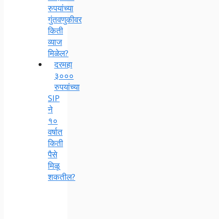
रुपयांच्या
गुंतवणुकीवर
किती
व्याज
मिळेल?
दरमहा
३०००
रुपयांच्या
SIP
ने
१०
वर्षात
किती
पैसे
मिळू
शकतील?