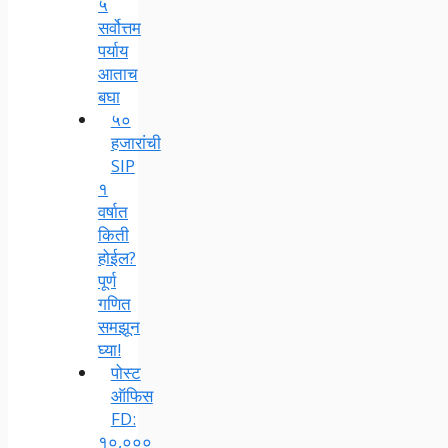
५
सर्वोत्तम
पर्याय
आताच
बघा
५०
हजारांची
SIP
१
वर्षात
किती
होईल?
पूर्ण
गणित
समझून
घ्या!
पोस्ट
ऑफिस
FD:
१०,०००