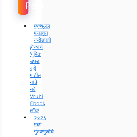
Post
म्युच्युअल
फंडातून
करोडपती
होण्याचे
‘गुपित’
उघड;
वृही
पाटील
यांचे
नवे
Vruhi
Ebook
लाँच!
२०२६
मध्ये
गुंतवणुकीचे