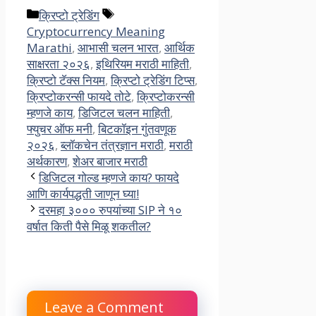
Categories
Tags
क्रिप्टो ट्रेडिंग
Cryptocurrency Meaning
Marathi
,
आभासी चलन भारत
,
आर्थिक
साक्षरता २०२६
,
इथिरियम मराठी माहिती
,
क्रिप्टो टॅक्स नियम
,
क्रिप्टो ट्रेडिंग टिप्स
,
क्रिप्टोकरन्सी फायदे तोटे
,
क्रिप्टोकरन्सी
म्हणजे काय
,
डिजिटल चलन माहिती
,
फ्युचर ऑफ मनी
,
बिटकॉइन गुंतवणूक
२०२६
,
ब्लॉकचेन तंत्रज्ञान मराठी
,
मराठी
अर्थकारण
,
शेअर बाजार मराठी
डिजिटल गोल्ड म्हणजे काय? फायदे
आणि कार्यपद्धती जाणून घ्या!
दरमहा ३००० रुपयांच्या SIP ने १०
वर्षात किती पैसे मिळू शकतील?
Leave a Comment