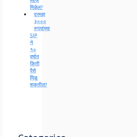
व्याज
मिळेल?
दरमहा
३०००
रुपयांच्या
SIP
ने
१०
वर्षात
किती
पैसे
मिळू
शकतील?