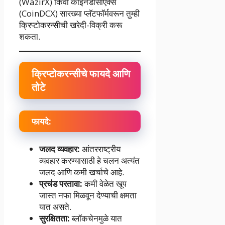
(WazirX) किंवा कॉईनडीसीएक्स
(CoinDCX) सारख्या प्लॅटफॉर्मवरून तुम्ही
क्रिप्टोकरन्सीची खरेदी-विक्री करू
शकता.
क्रिप्टोकरन्सीचे फायदे आणि
तोटे
फायदे:
जलद व्यवहार:
आंतरराष्ट्रीय
व्यवहार करण्यासाठी हे चलन अत्यंत
जलद आणि कमी खर्चाचे आहे.
प्रचंड परतावा:
कमी वेळेत खूप
जास्त नफा मिळवून देण्याची क्षमता
यात असते.
सुरक्षितता:
ब्लॉकचेनमुळे यात