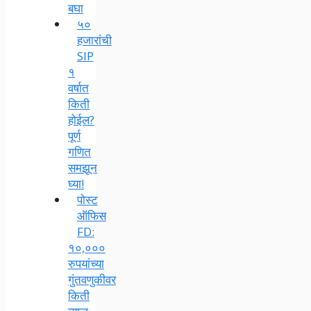
बघा
५०
हजारांची
SIP
१
वर्षात
किती
होईल?
पूर्ण
गणित
समझून
घ्या!
पोस्ट
ऑफिस
FD:
१०,०००
रुपयांच्या
गुंतवणुकीवर
किती