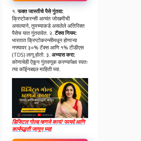
१.
फक्त जास्तीचे पैसे गुंतवा:
क्रिप्टोकरन्सी अत्यंत जोखमीची
असल्याने, तुमच्याकडे असलेले अतिरिक्त
पैसेच यात गुंतवावेत. २.
टॅक्स नियम:
भारतात क्रिप्टोकरन्सीमधून होणाऱ्या
नफ्यावर ३०% टॅक्स आणि १% टीडीएस
(TDS) लागू होतो. ३.
अभ्यास करा:
कोणाचेही ऐकून गुंतवणूक करण्यापेक्षा स्वतः
त्या कॉईनबद्दल माहिती घ्या.
डिजिटल गोल्ड म्हणजे काय? फायदे आणि
कार्यपद्धती जाणून घ्या!