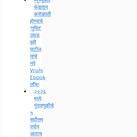
फंडातून
करोडपती
होण्याचे
‘गुपित’
उघड;
वृही
पाटील
यांचे
नवे
Vruhi
Ebook
लाँच!
२०२६
मध्ये
गुंतवणुकीचे
५
सर्वोत्तम
पर्याय
आताच