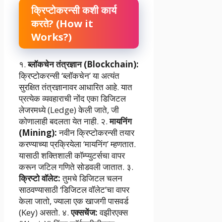
क्रिप्टोकरन्सी कशी कार्य
करते? (How it
Works?)
१.
ब्लॉकचेन तंत्रज्ञान (Blockchain):
क्रिप्टोकरन्सी ‘ब्लॉकचेन’ या अत्यंत
सुरक्षित तंत्रज्ञानावर आधारित आहे. यात
प्रत्येक व्यवहाराची नोंद एका डिजिटल
लेजरमध्ये (Ledge) केली जाते, जी
कोणालाही बदलता येत नाही. २.
मायनिंग
(Mining):
नवीन क्रिप्टोकरन्सी तयार
करण्याच्या प्रक्रियेला ‘मायनिंग’ म्हणतात.
यासाठी शक्तिशाली कॉम्प्युटर्सचा वापर
करून जटिल गणिते सोडवली जातात. ३.
क्रिप्टो वॉलेट:
तुमचे डिजिटल चलन
साठवण्यासाठी ‘डिजिटल वॉलेट’चा वापर
केला जातो, ज्याला एक खाजगी पासवर्ड
(Key) असतो. ४.
एक्सचेंज:
वझीरएक्स